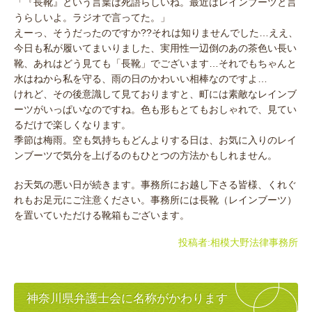
「『長靴』という言葉は死語らしいね。最近はレインブーツと言
うらしいよ。ラジオで言ってた。」
えーっ、そうだったのですか??それは知りませんでした…ええ、
今日も私が履いてまいりました、実用性一辺倒のあの茶色い長い
靴、あれはどう見ても「長靴」でございます…それでもちゃんと
水はねから私を守る、雨の日のかわいい相棒なのですよ…
けれど、その後意識して見ておりますと、町には素敵なレインブ
ーツがいっぱいなのですね。色も形もとてもおしゃれで、見てい
るだけで楽しくなります。
季節は梅雨。空も気持ちもどんよりする日は、お気に入りのレイ
ンブーツで気分を上げるのもひとつの方法かもしれません。
お天気の悪い日が続きます。事務所にお越し下さる皆様、くれぐ
れもお足元にご注意ください。事務所には長靴（レインブーツ）
を置いていただける靴箱もございます。
投稿者:
相模大野法律事務所
神奈川県弁護士会に名称がかわります