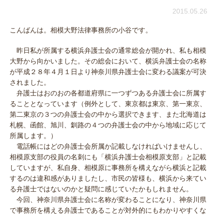
2015.05.26
こんばんは。相模大野法律事務所の小谷です。
昨日私が所属する横浜弁護士会の通常総会が開かれ、私も相模
大野から向かいました。その総会において、横浜弁護士会の名称
が平成２８年４月１日より神奈川県弁護士会に変わる議案が可決
されました。
弁護士はおのおの各都道府県に一つずつある弁護士会に所属す
ることとなっています（例外として、東京都は東京、第一東京、
第二東京の３つの弁護士会の中から選択できます、また北海道は
札幌、函館、旭川、釧路の４つの弁護士会の中から地域に応じて
所属します。）
電話帳にはどの弁護士会所属か記載しなければいけませんし、
相模原支部の役員の名刺にも「横浜弁護士会相模原支部」と記載
していますが、私自身、相模原に事務所を構えながら横浜と記載
するのは違和感がありましたし、市民の皆様も、横浜から来てい
る弁護士ではないのかと疑問に感じていたかもしれません。
今回、神奈川県弁護士会に名称が変わることになり、神奈川県
で事務所を構える弁護士であることが対外的にもわかりやすくな