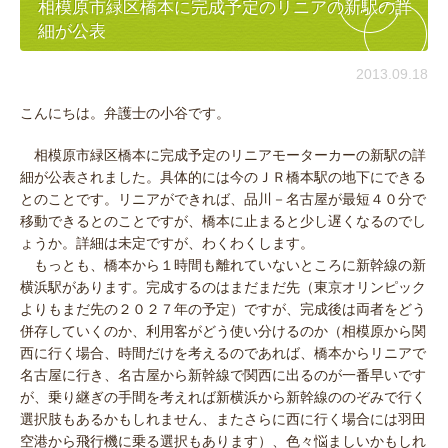
相模原市緑区橋本に完成予定のリニアの新駅の詳
細が公表
2013.09.18
こんにちは。弁護士の小谷です。
相模原市緑区橋本に完成予定のリニアモーターカーの新駅の詳
細が公表されました。具体的には今のＪＲ橋本駅の地下にできる
とのことです。リニアができれば、品川－名古屋が最短４０分で
移動できるとのことですが、橋本に止まると少し遅くなるのでし
ょうか。詳細は未定ですが、わくわくします。
もっとも、橋本から１時間も離れていないところに新幹線の新
横浜駅があります。完成するのはまだまだ先（東京オリンピック
よりもまだ先の２０２７年の予定）ですが、完成後は両者をどう
併存していくのか、利用客がどう使い分けるのか（相模原から関
西に行く場合、時間だけを考えるのであれば、橋本からリニアで
名古屋に行き、名古屋から新幹線で関西に出るのが一番早いです
が、乗り継ぎの手間を考えれば新横浜から新幹線ののぞみで行く
選択肢もあるかもしれません、またさらに西に行く場合には羽田
空港から飛行機に乗る選択もあります）、色々悩ましいかもしれ