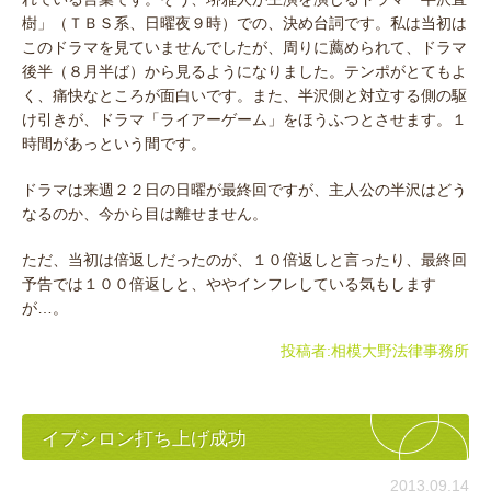
樹」（ＴＢＳ系、日曜夜９時）での、決め台詞です。私は当初は
このドラマを見ていませんでしたが、周りに薦められて、ドラマ
後半（８月半ば）から見るようになりました。テンポがとてもよ
く、痛快なところが面白いです。また、半沢側と対立する側の駆
け引きが、ドラマ「ライアーゲーム」をほうふつとさせます。１
時間があっという間です。
ドラマは来週２２日の日曜が最終回ですが、主人公の半沢はどう
なるのか、今から目は離せません。
ただ、当初は倍返しだったのが、１０倍返しと言ったり、最終回
予告では１００倍返しと、ややインフレしている気もします
が…。
投稿者:
相模大野法律事務所
イプシロン打ち上げ成功
2013.09.14