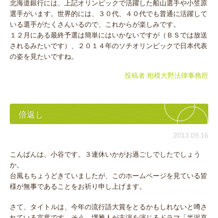
北海道銀行には、上記オリンピックで活躍した船山選手や小笠原
選手がいます。世界的には、３０代、４０代でも普通に活躍して
いる選手がたくさんいるので、これからが楽しみです。
１２月にある最終予選は簡単にはいかないですが（ＢＳでは放送
されるみたいです）、２０１４年のソチオリンピックで日本代表
の姿を見たいですね。
投稿者:
相模大野法律事務所
倍返し
2013.09.16
こんばんは。小谷です。３連休いかがお過ごしでしたでしょう
か。
台風もちょうどきていましたが、このホームページを見ている皆
様が無事であることをお祈り申し上げます。
さて、タイトルは、今年の流行語大賞をとるかもしれないと噂さ
れている言葉です。そう、堺雅人が主演を演じるドラマ「半沢直