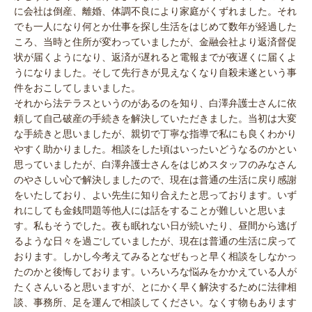
に会社は倒産、離婚、体調不良により家庭がくずれました。それ
でも一人になり何とか仕事を探し生活をはじめて数年が経過した
ころ、当時と住所が変わっていましたが、金融会社より返済督促
状が届くようになり、返済が遅れると電報までが夜遅くに届くよ
うになりました。そして先行きが見えなくなり自殺未遂という事
件をおこしてしまいました。
それから法テラスというのがあるのを知り、白澤弁護士さんに依
頼して自己破産の手続きを解決していただきました。当初は大変
な手続きと思いましたが、親切で丁寧な指導で私にも良くわかり
やすく助かりました。相談をした頃はいったいどうなるのかとい
思っていましたが、白澤弁護士さんをはじめスタッフのみなさん
のやさしい心で解決しましたので、現在は普通の生活に戻り感謝
をいたしており、よい先生に知り合えたと思っております。いず
れにしても金銭問題等他人には話をすることが難しいと思いま
す。私もそうでした。夜も眠れない日が続いたり、昼間から逃げ
るような日々を過ごしていましたが、現在は普通の生活に戻って
おります。しかし今考えてみるとなぜもっと早く相談をしなかっ
たのかと後悔しております。いろいろな悩みをかかえている人が
たくさんいると思いますが、とにかく早く解決するために法律相
談、事務所、足を運んで相談してください。なくす物もあります