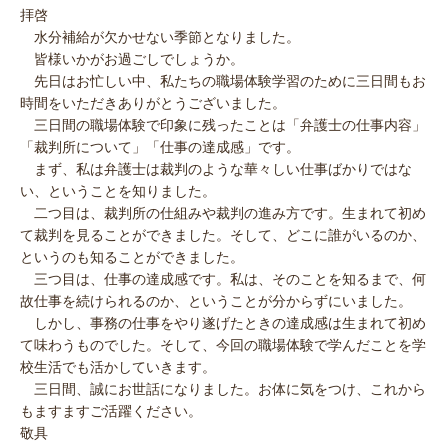
拝啓
水分補給が欠かせない季節となりました。
皆様いかがお過ごしでしょうか。
先日はお忙しい中、私たちの職場体験学習のために三日間もお
時間をいただきありがとうございました。
三日間の職場体験で印象に残ったことは「弁護士の仕事内容」
「裁判所について」「仕事の達成感」です。
まず、私は弁護士は裁判のような華々しい仕事ばかりではな
い、ということを知りました。
二つ目は、裁判所の仕組みや裁判の進み方です。生まれて初め
て裁判を見ることができました。そして、どこに誰がいるのか、
というのも知ることができました。
三つ目は、仕事の達成感です。私は、そのことを知るまで、何
故仕事を続けられるのか、ということが分からずにいました。
しかし、事務の仕事をやり遂げたときの達成感は生まれて初め
て味わうものでした。そして、今回の職場体験で学んだことを学
校生活でも活かしていきます。
三日間、誠にお世話になりました。お体に気をつけ、これから
もますますご活躍ください。
敬具